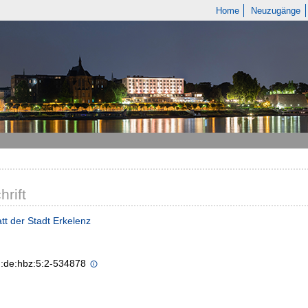
Home
Neuzugänge
hrift
tt der Stadt Erkelenz
n:de:hbz:5:2-534878