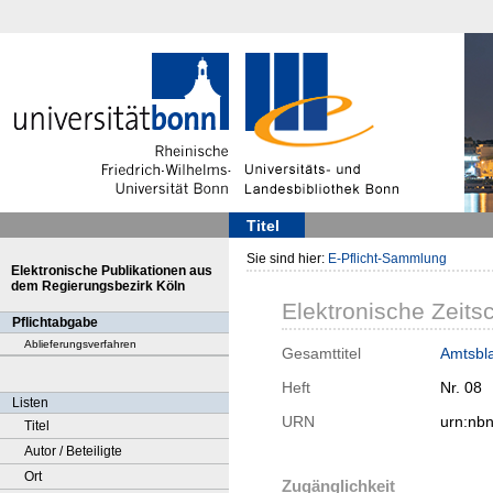
Titel
Sie sind hier:
E-Pflicht-Sammlung
Elektronische Publikationen aus
dem Regierungsbezirk Köln
Elektronische Zeitsc
Pflichtabgabe
Ablieferungsverfahren
Gesamttitel
Amtsbla
Heft
Nr. 08
Listen
URN
urn:nb
Titel
Autor / Beteiligte
Ort
Zugänglichkeit