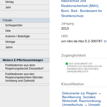
Naturschutz und
Verlag
Reaktorsicherheit (BMU),
Jahr
Bonn. Red.: Bundesamt für
Strahlenschutz
Clouds
Jahrgang
Schlagwörter
2013
Orte
URN
Autoren / Beteiligte
urn:nbn:de:hbz:5:2-300787
Verlage
Jahre
Zugänglichkeit
Weitere E-Pflichtsammlungen
DAS DOKUMENT IST
Publikationen aus dem
ÖFFENTLICH ZUGÄNGLICH IM
Regierungsbezirk Düsseldorf
RAHMEN DES DEUTSCHEN
URHEBERRECHTS.
Publikationen aus den
Regierungsbezirken Münster,
Arnsberg und Detmold
Klassifikation
Dokumente zur Region
→
Bevölkerung. Soziales.
Wirtschaft. Raumordnung.
Umweltschutz
→
Umwelt-