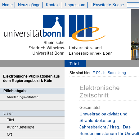
Home
Neuzugänge
Kontakt
Impressum
Erweiterte Suche
Titel
Sie sind hier:
E-Pflicht-Sammlung
Elektronische Publikationen aus
dem Regierungsbezirk Köln
Elektronische
Pflichtabgabe
Zeitschrift
Ablieferungsverfahren
Gesamttitel
Listen
Umweltradioaktivität und
Titel
Strahlenbelastung :
Jahresbericht / Hrsg.: Das
Autor / Beteiligte
Bundesministerium für Umwel
Ort