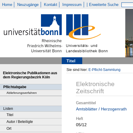
Home
Neuzugänge
Kontakt
Impressum
Erweiterte Suche
Titel
Sie sind hier:
E-Pflicht-Sammlung
Elektronische Publikationen aus
dem Regierungsbezirk Köln
Elektronische
Pflichtabgabe
Zeitschrift
Ablieferungsverfahren
Gesamttitel
Listen
Amtsblätter / Herzogenrath
Titel
Heft
Autor / Beteiligte
05/12
Ort