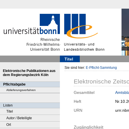
Titel
Sie sind hier:
E-Pflicht-Sammlung
Elektronische Publikationen aus
dem Regierungsbezirk Köln
Elektronische Zeitsc
Pflichtabgabe
Ablieferungsverfahren
Gesamttitel
Amtsbla
Heft
Nr.10.
Listen
URN
urn:nb
Titel
Autor / Beteiligte
Ort
Zugänglichkeit