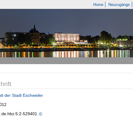
Home
Neuzugänge
hrift
tt der Stadt Eschweiler
2012
n:de:hbz:5:2-529401