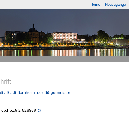
Home
Neuzugänge
hrift
tt / Stadt Bornheim, der Bürgermeister
n:de:hbz:5:2-528958