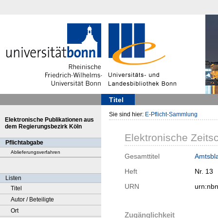
Titel
Sie sind hier:
E-Pflicht-Sammlung
Elektronische Publikationen aus
dem Regierungsbezirk Köln
Elektronische Zeitsc
Pflichtabgabe
Ablieferungsverfahren
Gesamttitel
Amtsbla
Heft
Nr. 13
Listen
URN
urn:nb
Titel
Autor / Beteiligte
Ort
Zugänglichkeit