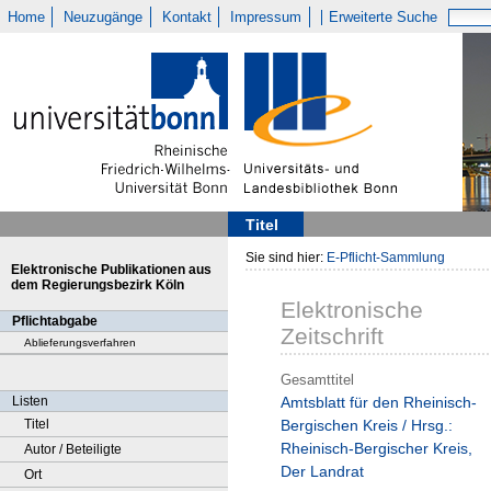
Home
Neuzugänge
Kontakt
Impressum
Erweiterte Suche
Titel
Sie sind hier:
E-Pflicht-Sammlung
Elektronische Publikationen aus
dem Regierungsbezirk Köln
Elektronische
Pflichtabgabe
Zeitschrift
Ablieferungsverfahren
Gesamttitel
Listen
Amtsblatt für den Rheinisch-
Titel
Bergischen Kreis / Hrsg.:
Rheinisch-Bergischer Kreis,
Autor / Beteiligte
Der Landrat
Ort