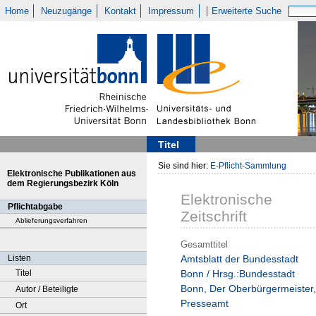
Home
Neuzugänge
Kontakt
Impressum
Erweiterte Suche
Titel
Sie sind hier:
E-Pflicht-Sammlung
Elektronische Publikationen aus
dem Regierungsbezirk Köln
Elektronische
Pflichtabgabe
Zeitschrift
Ablieferungsverfahren
Gesamttitel
Listen
Amtsblatt der Bundesstadt
Titel
Bonn / Hrsg.:Bundesstadt
Bonn, Der Oberbürgermeister,
Autor / Beteiligte
Presseamt
Ort