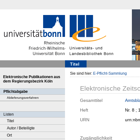
Titel
Sie sind hier:
E-Pflicht-Sammlung
Elektronische Publikationen aus
dem Regierungsbezirk Köln
Elektronische Zeitsc
Pflichtabgabe
Ablieferungsverfahren
Gesamttitel
Amtsbla
Heft
Nr. 8 ;
Listen
URN
urn:nb
Titel
Autor / Beteiligte
Ort
Zugänglichkeit