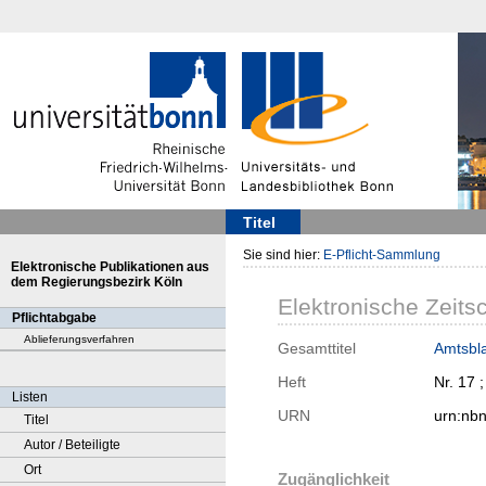
Titel
Sie sind hier:
E-Pflicht-Sammlung
Elektronische Publikationen aus
dem Regierungsbezirk Köln
Elektronische Zeitsc
Pflichtabgabe
Ablieferungsverfahren
Gesamttitel
Amtsbla
Heft
Nr. 17 
Listen
URN
urn:nb
Titel
Autor / Beteiligte
Ort
Zugänglichkeit