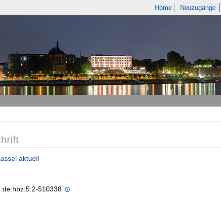
Home
Neuzugänge
hrift
assel aktuell
n:de:hbz:5:2-510338