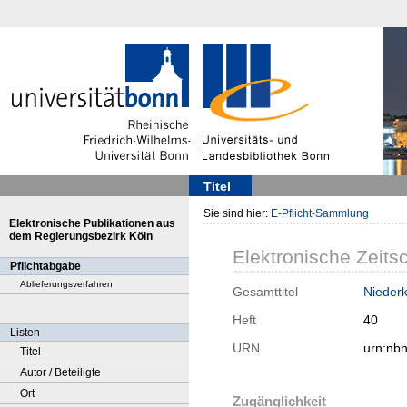
Titel
Sie sind hier:
E-Pflicht-Sammlung
Elektronische Publikationen aus
dem Regierungsbezirk Köln
Elektronische Zeitsc
Pflichtabgabe
Ablieferungsverfahren
Gesamttitel
Niederk
Heft
40
Listen
URN
urn:nb
Titel
Autor / Beteiligte
Ort
Zugänglichkeit