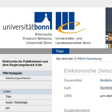
Titel
Sie sind hier:
E-Pflicht-Sammlung
Elektronische Publikationen aus
dem Regierungsbezirk Köln
Elektronische Zeitsc
Pflichtabgabe
Ablieferungsverfahren
Gesamttitel
Amtlic
Heft
31/201
Listen
URN
urn:nb
Titel
Autor / Beteiligte
Ort
Zugänglichkeit