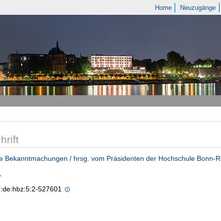
Home
Neuzugänge
hrift
he Bekanntmachungen / hrsg. vom Präsidenten der Hochschule Bonn-R
1
n:de:hbz:5:2-527601