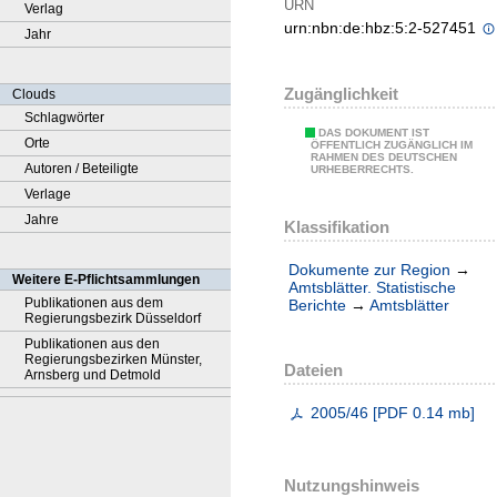
URN
Verlag
urn:nbn:de:hbz:5:2-527451
Jahr
Zugänglichkeit
Clouds
Schlagwörter
DAS DOKUMENT IST
Orte
ÖFFENTLICH ZUGÄNGLICH IM
RAHMEN DES DEUTSCHEN
Autoren / Beteiligte
URHEBERRECHTS.
Verlage
Jahre
Klassifikation
Dokumente zur Region
→
Weitere E-Pflichtsammlungen
Amtsblätter. Statistische
Publikationen aus dem
Berichte
→
Amtsblätter
Regierungsbezirk Düsseldorf
Publikationen aus den
Regierungsbezirken Münster,
Dateien
Arnsberg und Detmold
2005/46
[
PDF
0.14 mb
]
Nutzungshinweis