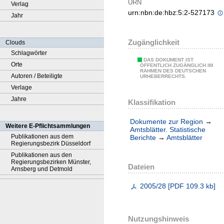
URN
Verlag
urn:nbn:de:hbz:5:2-527173
Jahr
Zugänglichkeit
Clouds
Schlagwörter
DAS DOKUMENT IST
Orte
ÖFFENTLICH ZUGÄNGLICH IM
RAHMEN DES DEUTSCHEN
Autoren / Beteiligte
URHEBERRECHTS.
Verlage
Jahre
Klassifikation
Dokumente zur Region
→
Weitere E-Pflichtsammlungen
Amtsblätter. Statistische
Publikationen aus dem
Berichte
→
Amtsblätter
Regierungsbezirk Düsseldorf
Publikationen aus den
Regierungsbezirken Münster,
Dateien
Arnsberg und Detmold
2005/28
[
PDF
109.3 kb
]
Nutzungshinweis