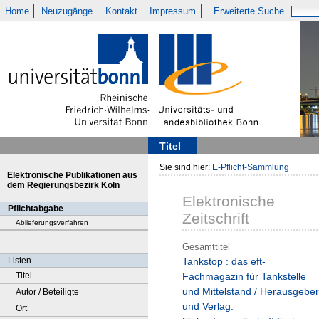
Home
Neuzugänge
Kontakt
Impressum
Erweiterte Suche
Titel
Sie sind hier:
E-Pflicht-Sammlung
Elektronische Publikationen aus
dem Regierungsbezirk Köln
Elektronische
Pflichtabgabe
Zeitschrift
Ablieferungsverfahren
Gesamttitel
Listen
Tankstop : das eft-
Titel
Fachmagazin für Tankstelle
und Mittelstand / Herausgeber
Autor / Beteiligte
und Verlag:
Ort