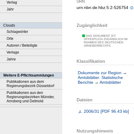
URN
Verlag
urn:nbn:de:hbz:5:2-526754
Jahr
Zugänglichkeit
Clouds
Schlagwörter
DAS DOKUMENT IST
Orte
ÖFFENTLICH ZUGÄNGLICH IM
RAHMEN DES DEUTSCHEN
Autoren / Beteiligte
URHEBERRECHTS.
Verlage
Jahre
Klassifikation
Dokumente zur Region
→
Weitere E-Pflichtsammlungen
Amtsblätter. Statistische
Publikationen aus dem
Berichte
→
Amtsblätter
Regierungsbezirk Düsseldorf
Publikationen aus den
Regierungsbezirken Münster,
Dateien
Arnsberg und Detmold
2006/31
[
PDF
96.43 kb
]
Nutzungshinweis