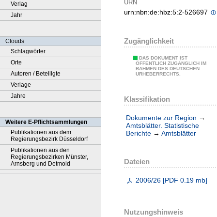
URN
Verlag
urn:nbn:de:hbz:5:2-526697
Jahr
Zugänglichkeit
Clouds
Schlagwörter
DAS DOKUMENT IST
Orte
ÖFFENTLICH ZUGÄNGLICH IM
RAHMEN DES DEUTSCHEN
Autoren / Beteiligte
URHEBERRECHTS.
Verlage
Jahre
Klassifikation
Dokumente zur Region
→
Weitere E-Pflichtsammlungen
Amtsblätter. Statistische
Publikationen aus dem
Berichte
→
Amtsblätter
Regierungsbezirk Düsseldorf
Publikationen aus den
Regierungsbezirken Münster,
Dateien
Arnsberg und Detmold
2006/26
[
PDF
0.19 mb
]
Nutzungshinweis