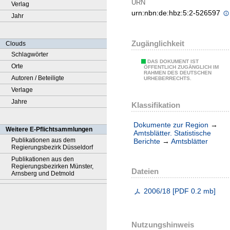
URN
Verlag
urn:nbn:de:hbz:5:2-526597
Jahr
Zugänglichkeit
Clouds
Schlagwörter
DAS DOKUMENT IST
Orte
ÖFFENTLICH ZUGÄNGLICH IM
RAHMEN DES DEUTSCHEN
Autoren / Beteiligte
URHEBERRECHTS.
Verlage
Jahre
Klassifikation
Dokumente zur Region
→
Weitere E-Pflichtsammlungen
Amtsblätter. Statistische
Publikationen aus dem
Berichte
→
Amtsblätter
Regierungsbezirk Düsseldorf
Publikationen aus den
Regierungsbezirken Münster,
Dateien
Arnsberg und Detmold
2006/18
[
PDF
0.2 mb
]
Nutzungshinweis