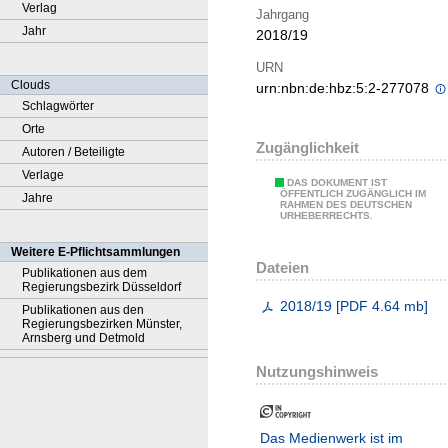
Verlag
Jahrgang
Jahr
2018/19
URN
Clouds
urn:nbn:de:hbz:5:2-277078
Schlagwörter
Orte
Zugänglichkeit
Autoren / Beteiligte
Verlage
DAS DOKUMENT IST
ÖFFENTLICH ZUGÄNGLICH IM
Jahre
RAHMEN DES DEUTSCHEN
URHEBERRECHTS.
Weitere E-Pflichtsammlungen
Dateien
Publikationen aus dem
Regierungsbezirk Düsseldorf
2018/19
[
PDF
4.64 mb
]
Publikationen aus den
Regierungsbezirken Münster,
Arnsberg und Detmold
Nutzungshinweis
Das Medienwerk ist im