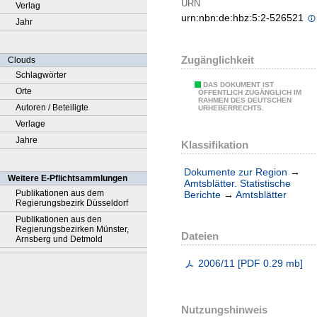
URN
Verlag
urn:nbn:de:hbz:5:2-526521
Jahr
Zugänglichkeit
Clouds
Schlagwörter
DAS DOKUMENT IST
Orte
ÖFFENTLICH ZUGÄNGLICH IM
RAHMEN DES DEUTSCHEN
Autoren / Beteiligte
URHEBERRECHTS.
Verlage
Jahre
Klassifikation
Dokumente zur Region
→
Weitere E-Pflichtsammlungen
Amtsblätter. Statistische
Publikationen aus dem
Berichte
→
Amtsblätter
Regierungsbezirk Düsseldorf
Publikationen aus den
Regierungsbezirken Münster,
Dateien
Arnsberg und Detmold
2006/11
[
PDF
0.29 mb
]
Nutzungshinweis