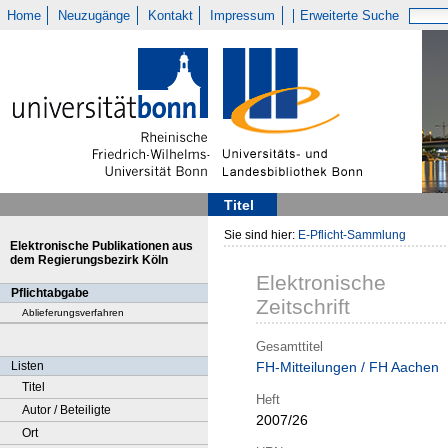
Home
Neuzugänge
Kontakt
Impressum
Erweiterte Suche
Titel
Sie sind hier:
E-Pflicht-Sammlung
Elektronische Publikationen aus
dem Regierungsbezirk Köln
Elektronische
Pflichtabgabe
Zeitschrift
Ablieferungsverfahren
Gesamttitel
Listen
FH-Mitteilungen / FH Aachen
Titel
Heft
Autor / Beteiligte
2007/26
Ort