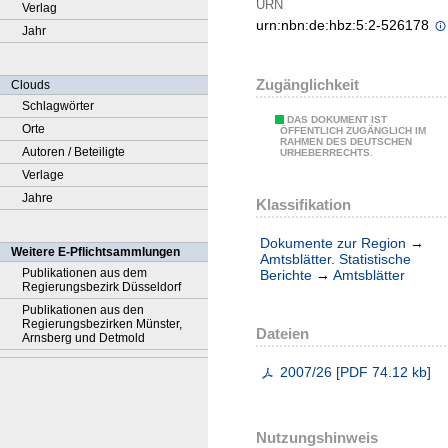
URN
Verlag
urn:nbn:de:hbz:5:2-526178
Jahr
Zugänglichkeit
Clouds
Schlagwörter
DAS DOKUMENT IST
Orte
ÖFFENTLICH ZUGÄNGLICH IM
RAHMEN DES DEUTSCHEN
Autoren / Beteiligte
URHEBERRECHTS.
Verlage
Jahre
Klassifikation
Dokumente zur Region
→
Weitere E-Pflichtsammlungen
Amtsblätter. Statistische
Publikationen aus dem
Berichte
→
Amtsblätter
Regierungsbezirk Düsseldorf
Publikationen aus den
Regierungsbezirken Münster,
Dateien
Arnsberg und Detmold
2007/26
[
PDF
74.12 kb
]
Nutzungshinweis