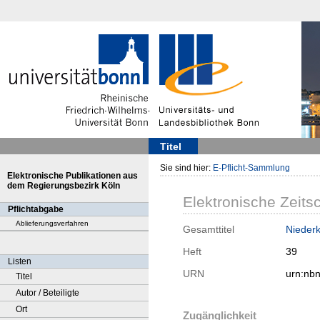
Titel
Sie sind hier:
E-Pflicht-Sammlung
Elektronische Publikationen aus
dem Regierungsbezirk Köln
Elektronische Zeitsc
Pflichtabgabe
Ablieferungsverfahren
Gesamttitel
Niederk
Heft
39
Listen
URN
urn:nb
Titel
Autor / Beteiligte
Ort
Zugänglichkeit