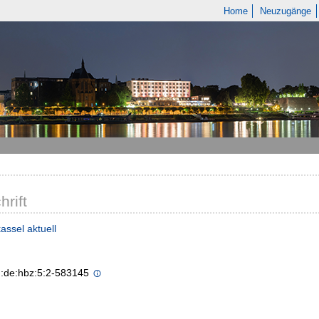
Home
Neuzugänge
hrift
assel aktuell
n:de:hbz:5:2-583145