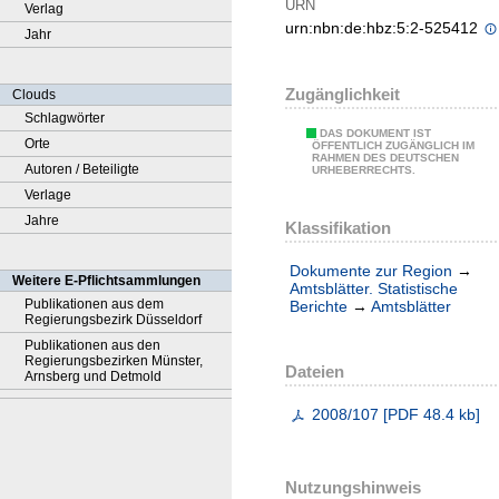
URN
Verlag
urn:nbn:de:hbz:5:2-525412
Jahr
Zugänglichkeit
Clouds
Schlagwörter
DAS DOKUMENT IST
Orte
ÖFFENTLICH ZUGÄNGLICH IM
RAHMEN DES DEUTSCHEN
Autoren / Beteiligte
URHEBERRECHTS.
Verlage
Jahre
Klassifikation
Dokumente zur Region
→
Weitere E-Pflichtsammlungen
Amtsblätter. Statistische
Publikationen aus dem
Berichte
→
Amtsblätter
Regierungsbezirk Düsseldorf
Publikationen aus den
Regierungsbezirken Münster,
Dateien
Arnsberg und Detmold
2008/107
[
PDF
48.4 kb
]
Nutzungshinweis