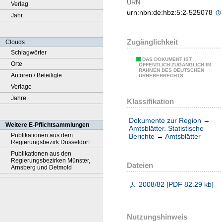
URN
Verlag
urn:nbn:de:hbz:5:2-525078
Jahr
Zugänglichkeit
Clouds
Schlagwörter
DAS DOKUMENT IST
Orte
ÖFFENTLICH ZUGÄNGLICH IM
RAHMEN DES DEUTSCHEN
Autoren / Beteiligte
URHEBERRECHTS.
Verlage
Jahre
Klassifikation
Dokumente zur Region
→
Weitere E-Pflichtsammlungen
Amtsblätter. Statistische
Publikationen aus dem
Berichte
→
Amtsblätter
Regierungsbezirk Düsseldorf
Publikationen aus den
Regierungsbezirken Münster,
Dateien
Arnsberg und Detmold
2008/82
[
PDF
82.29 kb
]
Nutzungshinweis