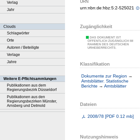
URN
Verlag
urn:nbn:de:hbz:5:2-525021
Jahr
Zugänglichkeit
Clouds
Schlagwörter
DAS DOKUMENT IST
Orte
ÖFFENTLICH ZUGÄNGLICH IM
RAHMEN DES DEUTSCHEN
Autoren / Beteiligte
URHEBERRECHTS.
Verlage
Jahre
Klassifikation
Dokumente zur Region
→
Weitere E-Pflichtsammlungen
Amtsblätter. Statistische
Publikationen aus dem
Berichte
→
Amtsblätter
Regierungsbezirk Düsseldorf
Publikationen aus den
Regierungsbezirken Münster,
Dateien
Arnsberg und Detmold
2008/78
[
PDF
0.12 mb
]
Nutzungshinweis