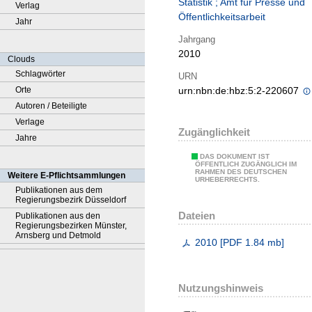
Statistik ; Amt für Presse und
Verlag
Öffentlichkeitsarbeit
Jahr
Jahrgang
2010
Clouds
Schlagwörter
URN
Orte
urn:nbn:de:hbz:5:2-220607
Autoren / Beteiligte
Verlage
Zugänglichkeit
Jahre
DAS DOKUMENT IST
ÖFFENTLICH ZUGÄNGLICH IM
RAHMEN DES DEUTSCHEN
Weitere E-Pflichtsammlungen
URHEBERRECHTS.
Publikationen aus dem
Regierungsbezirk Düsseldorf
Dateien
Publikationen aus den
Regierungsbezirken Münster,
Arnsberg und Detmold
2010
[
PDF
1.84 mb
]
Nutzungshinweis