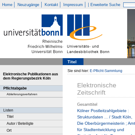
Home
Neuzugänge
Kontakt
Impressum
Erweiterte Suche
Titel
Sie sind hier:
E-Pflicht-Sammlung
Elektronische Publikationen aus
dem Regierungsbezirk Köln
Elektronische
Pflichtabgabe
Zeitschrift
Ablieferungsverfahren
Gesamttitel
Listen
Kölner Postleitzahlgebiete :
Titel
Strukturdaten ... / Stadt Köln,
Die Oberbürgermeisterin ; Am
Autor / Beteiligte
für Stadtentwicklung und
Ort