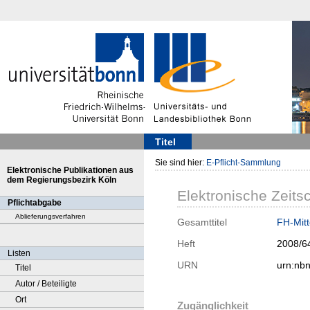
Titel
Sie sind hier:
E-Pflicht-Sammlung
Elektronische Publikationen aus
dem Regierungsbezirk Köln
Elektronische Zeitsc
Pflichtabgabe
Ablieferungsverfahren
Gesamttitel
FH-Mitt
Heft
2008/6
Listen
URN
urn:nb
Titel
Autor / Beteiligte
Ort
Zugänglichkeit