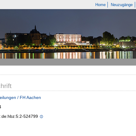
Home
Neuzugänge
hrift
eilungen / FH Aachen
4
n:de:hbz:5:2-524799