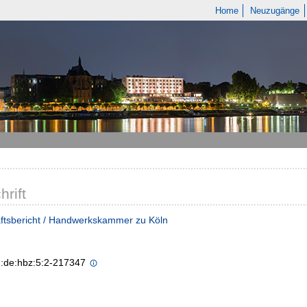
Home
Neuzugänge
hrift
ftsbericht / Handwerkskammer zu Köln
n:de:hbz:5:2-217347