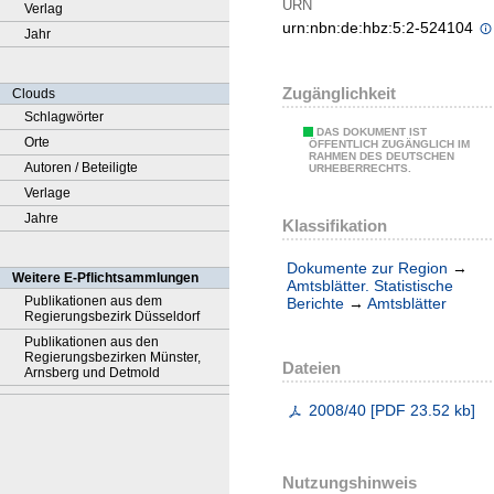
URN
Verlag
urn:nbn:de:hbz:5:2-524104
Jahr
Zugänglichkeit
Clouds
Schlagwörter
DAS DOKUMENT IST
Orte
ÖFFENTLICH ZUGÄNGLICH IM
RAHMEN DES DEUTSCHEN
Autoren / Beteiligte
URHEBERRECHTS.
Verlage
Jahre
Klassifikation
Dokumente zur Region
→
Weitere E-Pflichtsammlungen
Amtsblätter. Statistische
Publikationen aus dem
Berichte
→
Amtsblätter
Regierungsbezirk Düsseldorf
Publikationen aus den
Regierungsbezirken Münster,
Dateien
Arnsberg und Detmold
2008/40
[
PDF
23.52 kb
]
Nutzungshinweis