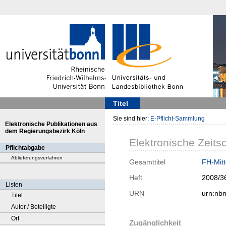
Titel
Sie sind hier:
E-Pflicht-Sammlung
Elektronische Publikationen aus
dem Regierungsbezirk Köln
Elektronische Zeitsc
Pflichtabgabe
Ablieferungsverfahren
Gesamttitel
FH-Mitt
Heft
2008/3
Listen
URN
urn:nb
Titel
Autor / Beteiligte
Ort
Zugänglichkeit