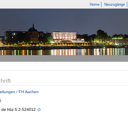
Home
Neuzugänge
hrift
eilungen / FH Aachen
6
n:de:hbz:5:2-524012