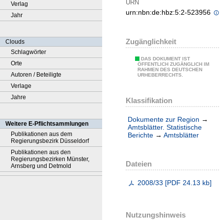
URN
Verlag
urn:nbn:de:hbz:5:2-523956
Jahr
Zugänglichkeit
Clouds
Schlagwörter
DAS DOKUMENT IST
Orte
ÖFFENTLICH ZUGÄNGLICH IM
RAHMEN DES DEUTSCHEN
Autoren / Beteiligte
URHEBERRECHTS.
Verlage
Jahre
Klassifikation
Dokumente zur Region
→
Weitere E-Pflichtsammlungen
Amtsblätter. Statistische
Publikationen aus dem
Berichte
→
Amtsblätter
Regierungsbezirk Düsseldorf
Publikationen aus den
Regierungsbezirken Münster,
Dateien
Arnsberg und Detmold
2008/33
[
PDF
24.13 kb
]
Nutzungshinweis