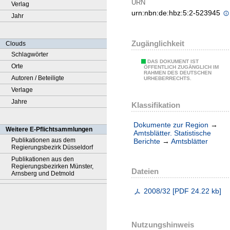
URN
Verlag
urn:nbn:de:hbz:5:2-523945
Jahr
Zugänglichkeit
Clouds
Schlagwörter
DAS DOKUMENT IST
Orte
ÖFFENTLICH ZUGÄNGLICH IM
RAHMEN DES DEUTSCHEN
Autoren / Beteiligte
URHEBERRECHTS.
Verlage
Jahre
Klassifikation
Dokumente zur Region
→
Weitere E-Pflichtsammlungen
Amtsblätter. Statistische
Publikationen aus dem
Berichte
→
Amtsblätter
Regierungsbezirk Düsseldorf
Publikationen aus den
Regierungsbezirken Münster,
Dateien
Arnsberg und Detmold
2008/32
[
PDF
24.22 kb
]
Nutzungshinweis