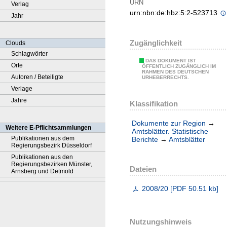
URN
Verlag
urn:nbn:de:hbz:5:2-523713
Jahr
Zugänglichkeit
Clouds
Schlagwörter
DAS DOKUMENT IST
Orte
ÖFFENTLICH ZUGÄNGLICH IM
RAHMEN DES DEUTSCHEN
Autoren / Beteiligte
URHEBERRECHTS.
Verlage
Jahre
Klassifikation
Dokumente zur Region
→
Weitere E-Pflichtsammlungen
Amtsblätter. Statistische
Publikationen aus dem
Berichte
→
Amtsblätter
Regierungsbezirk Düsseldorf
Publikationen aus den
Regierungsbezirken Münster,
Dateien
Arnsberg und Detmold
2008/20
[
PDF
50.51 kb
]
Nutzungshinweis