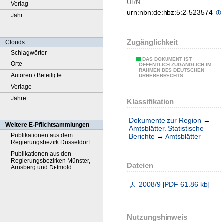
URN
Verlag
urn:nbn:de:hbz:5:2-523574
Jahr
Zugänglichkeit
Clouds
Schlagwörter
DAS DOKUMENT IST
Orte
ÖFFENTLICH ZUGÄNGLICH IM
RAHMEN DES DEUTSCHEN
Autoren / Beteiligte
URHEBERRECHTS.
Verlage
Jahre
Klassifikation
Dokumente zur Region
→
Weitere E-Pflichtsammlungen
Amtsblätter. Statistische
Publikationen aus dem
Berichte
→
Amtsblätter
Regierungsbezirk Düsseldorf
Publikationen aus den
Regierungsbezirken Münster,
Dateien
Arnsberg und Detmold
2008/9
[
PDF
61.86 kb
]
Nutzungshinweis