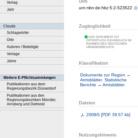
URN
Verlag
urn:nbn:de:hbz:5:2-523522
Jahr
Zugänglichkeit
Clouds
Schlagwörter
DAS DOKUMENT IST
Orte
ÖFFENTLICH ZUGÄNGLICH IM
RAHMEN DES DEUTSCHEN
Autoren / Beteiligte
URHEBERRECHTS.
Verlage
Jahre
Klassifikation
Dokumente zur Region
→
Weitere E-Pflichtsammlungen
Amtsblätter. Statistische
Publikationen aus dem
Berichte
→
Amtsblätter
Regierungsbezirk Düsseldorf
Publikationen aus den
Regierungsbezirken Münster,
Dateien
Arnsberg und Detmold
2008/5
[
PDF
39.57 kb
]
Nutzungshinweis