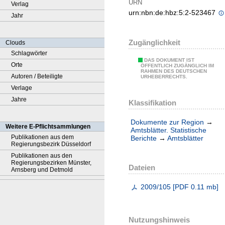
URN
Verlag
urn:nbn:de:hbz:5:2-523467
Jahr
Zugänglichkeit
Clouds
Schlagwörter
DAS DOKUMENT IST
Orte
ÖFFENTLICH ZUGÄNGLICH IM
RAHMEN DES DEUTSCHEN
Autoren / Beteiligte
URHEBERRECHTS.
Verlage
Jahre
Klassifikation
Dokumente zur Region
→
Weitere E-Pflichtsammlungen
Amtsblätter. Statistische
Publikationen aus dem
Berichte
→
Amtsblätter
Regierungsbezirk Düsseldorf
Publikationen aus den
Regierungsbezirken Münster,
Dateien
Arnsberg und Detmold
2009/105
[
PDF
0.11 mb
]
Nutzungshinweis