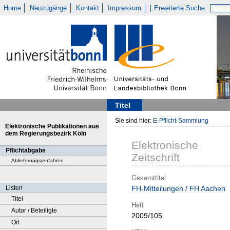
Home
Neuzugänge
Kontakt
Impressum
Erweiterte Suche
Titel
Sie sind hier:
E-Pflicht-Sammlung
Elektronische Publikationen aus
dem Regierungsbezirk Köln
Elektronische
Pflichtabgabe
Zeitschrift
Ablieferungsverfahren
Gesamttitel
Listen
FH-Mitteilungen / FH Aachen
Titel
Heft
Autor / Beteiligte
2009/105
Ort