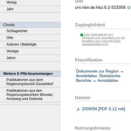
URN
Verlag
urn:nbn:de:hbz:5:2-523358
Jahr
Zugänglichkeit
Clouds
Schlagwörter
DAS DOKUMENT IST
Orte
ÖFFENTLICH ZUGÄNGLICH IM
RAHMEN DES DEUTSCHEN
Autoren / Beteiligte
URHEBERRECHTS.
Verlage
Jahre
Klassifikation
Dokumente zur Region
→
Weitere E-Pflichtsammlungen
Amtsblätter. Statistische
Publikationen aus dem
Berichte
→
Amtsblätter
Regierungsbezirk Düsseldorf
Publikationen aus den
Regierungsbezirken Münster,
Dateien
Arnsberg und Detmold
2009/94
[
PDF
0.12 mb
]
Nutzungshinweis