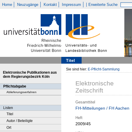
Home
Neuzugänge
Kontakt
Impressum
Erweiterte Suche
Titel
Sie sind hier:
E-Pflicht-Sammlung
Elektronische Publikationen aus
dem Regierungsbezirk Köln
Elektronische
Pflichtabgabe
Zeitschrift
Ablieferungsverfahren
Gesamttitel
Listen
FH-Mitteilungen / FH Aachen
Titel
Heft
Autor / Beteiligte
2009/45
Ort