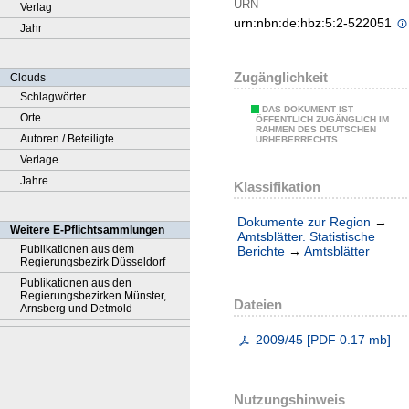
URN
Verlag
urn:nbn:de:hbz:5:2-522051
Jahr
Zugänglichkeit
Clouds
Schlagwörter
DAS DOKUMENT IST
Orte
ÖFFENTLICH ZUGÄNGLICH IM
RAHMEN DES DEUTSCHEN
Autoren / Beteiligte
URHEBERRECHTS.
Verlage
Jahre
Klassifikation
Dokumente zur Region
→
Weitere E-Pflichtsammlungen
Amtsblätter. Statistische
Publikationen aus dem
Berichte
→
Amtsblätter
Regierungsbezirk Düsseldorf
Publikationen aus den
Regierungsbezirken Münster,
Dateien
Arnsberg und Detmold
2009/45
[
PDF
0.17 mb
]
Nutzungshinweis