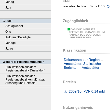
URN
Verlag
urn:nbn:de:hbz:5:2-521392
Jahr
Zugänglichkeit
Clouds
Schlagwörter
DAS DOKUMENT IST
Orte
ÖFFENTLICH ZUGÄNGLICH IM
RAHMEN DES DEUTSCHEN
Autoren / Beteiligte
URHEBERRECHTS.
Verlage
Jahre
Klassifikation
Dokumente zur Region
→
Weitere E-Pflichtsammlungen
Amtsblätter. Statistische
Publikationen aus dem
Berichte
→
Amtsblätter
Regierungsbezirk Düsseldorf
Publikationen aus den
Regierungsbezirken Münster,
Dateien
Arnsberg und Detmold
2009/10
[
PDF
0.14 mb
]
Nutzungshinweis