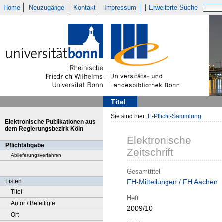
Home
Neuzugänge
Kontakt
Impressum
Erweiterte Suche
Titel
Sie sind hier:
E-Pflicht-Sammlung
Elektronische Publikationen aus
dem Regierungsbezirk Köln
Elektronische
Pflichtabgabe
Zeitschrift
Ablieferungsverfahren
Gesamttitel
Listen
FH-Mitteilungen / FH Aachen
Titel
Heft
Autor / Beteiligte
2009/10
Ort