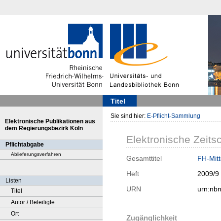
Titel
Sie sind hier:
E-Pflicht-Sammlung
Elektronische Publikationen aus
dem Regierungsbezirk Köln
Elektronische Zeitsc
Pflichtabgabe
Ablieferungsverfahren
Gesamttitel
FH-Mitt
Heft
2009/9
Listen
URN
urn:nb
Titel
Autor / Beteiligte
Ort
Zugänglichkeit