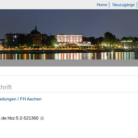
Home
Neuzugänge
hrift
eilungen / FH Aachen
n:de:hbz:5:2-521360