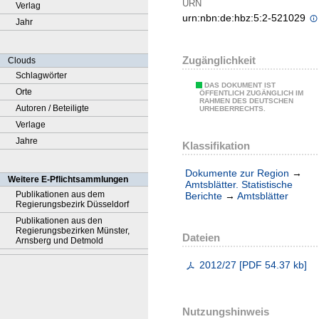
URN
Verlag
urn:nbn:de:hbz:5:2-521029
Jahr
Zugänglichkeit
Clouds
Schlagwörter
DAS DOKUMENT IST
Orte
ÖFFENTLICH ZUGÄNGLICH IM
RAHMEN DES DEUTSCHEN
Autoren / Beteiligte
URHEBERRECHTS.
Verlage
Jahre
Klassifikation
Dokumente zur Region
→
Weitere E-Pflichtsammlungen
Amtsblätter. Statistische
Publikationen aus dem
Berichte
→
Amtsblätter
Regierungsbezirk Düsseldorf
Publikationen aus den
Regierungsbezirken Münster,
Dateien
Arnsberg und Detmold
2012/27
[
PDF
54.37 kb
]
Nutzungshinweis