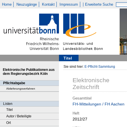
Home
Neuzugänge
Kontakt
Impressum
Erweiterte Suche
Titel
Sie sind hier:
E-Pflicht-Sammlung
Elektronische Publikationen aus
dem Regierungsbezirk Köln
Elektronische
Pflichtabgabe
Zeitschrift
Ablieferungsverfahren
Gesamttitel
Listen
FH-Mitteilungen / FH Aachen
Titel
Heft
Autor / Beteiligte
2012/27
Ort