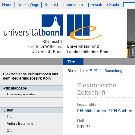
Home
Neuzugänge
Kontakt
Impressum
Erweiterte Suche
Titel
Sie sind hier:
E-Pflicht-Sammlung
Elektronische Publikationen aus
dem Regierungsbezirk Köln
Elektronische
Pflichtabgabe
Zeitschrift
Ablieferungsverfahren
Gesamttitel
Listen
FH-Mitteilungen / FH Aachen
Titel
Heft
Autor / Beteiligte
2012/7
Ort