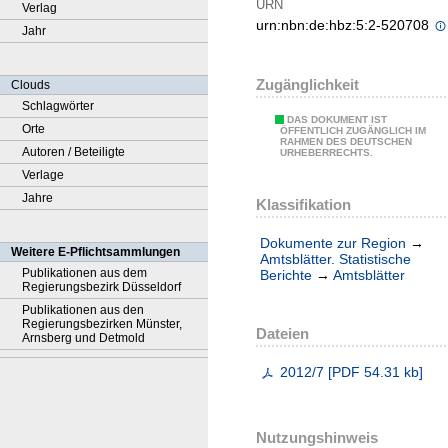
URN
Verlag
urn:nbn:de:hbz:5:2-520708
Jahr
Zugänglichkeit
Clouds
Schlagwörter
DAS DOKUMENT IST
Orte
ÖFFENTLICH ZUGÄNGLICH IM
RAHMEN DES DEUTSCHEN
Autoren / Beteiligte
URHEBERRECHTS.
Verlage
Jahre
Klassifikation
Dokumente zur Region
→
Weitere E-Pflichtsammlungen
Amtsblätter. Statistische
Publikationen aus dem
Berichte
→
Amtsblätter
Regierungsbezirk Düsseldorf
Publikationen aus den
Regierungsbezirken Münster,
Dateien
Arnsberg und Detmold
2012/7
[
PDF
54.31 kb
]
Nutzungshinweis