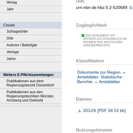
URN
Verlag
urn:nbn:de:hbz:5:2-520689
Jahr
Zugänglichkeit
Clouds
Schlagwörter
DAS DOKUMENT IST
Orte
ÖFFENTLICH ZUGÄNGLICH IM
RAHMEN DES DEUTSCHEN
Autoren / Beteiligte
URHEBERRECHTS.
Verlage
Jahre
Klassifikation
Dokumente zur Region
→
Weitere E-Pflichtsammlungen
Amtsblätter. Statistische
Publikationen aus dem
Berichte
→
Amtsblätter
Regierungsbezirk Düsseldorf
Publikationen aus den
Regierungsbezirken Münster,
Dateien
Arnsberg und Detmold
2012/6
[
PDF
58.53 kb
]
Nutzungshinweis