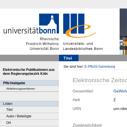
Titel
Sie sind hier:
E-Pflicht-Sammlung
Elektronische Publikationen aus
dem Regierungsbezirk Köln
Elektronische Zeitsc
Pflichtabgabe
Ablieferungsverfahren
Gesamttitel
GeWohn
Heft
2
Listen
URN
urn:nb
Titel
Autor / Beteiligte
Ort
Zugänglichkeit