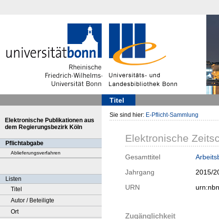
Titel
Sie sind hier:
E-Pflicht-Sammlung
Elektronische Publikationen aus
dem Regierungsbezirk Köln
Elektronische Zeitsc
Pflichtabgabe
Ablieferungsverfahren
Gesamttitel
Arbeits
Jahrgang
2015/2
Listen
URN
urn:nb
Titel
Autor / Beteiligte
Ort
Zugänglichkeit