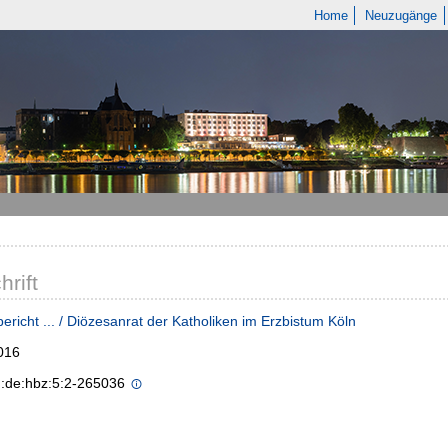
Home
Neuzugänge
hrift
bericht ... / Diözesanrat der Katholiken im Erzbistum Köln
016
n:de:hbz:5:2-265036