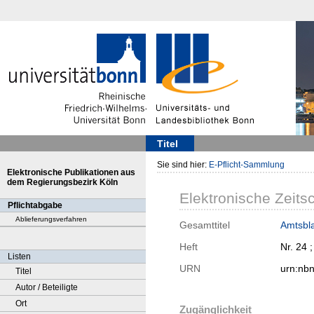
Titel
Sie sind hier:
E-Pflicht-Sammlung
Elektronische Publikationen aus
dem Regierungsbezirk Köln
Elektronische Zeitsc
Pflichtabgabe
Ablieferungsverfahren
Gesamttitel
Amtsbla
Heft
Nr. 24 
Listen
URN
urn:nb
Titel
Autor / Beteiligte
Ort
Zugänglichkeit