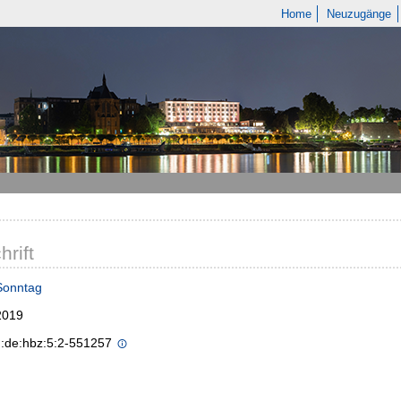
Home
Neuzugänge
hrift
Sonntag
2019
n:de:hbz:5:2-551257