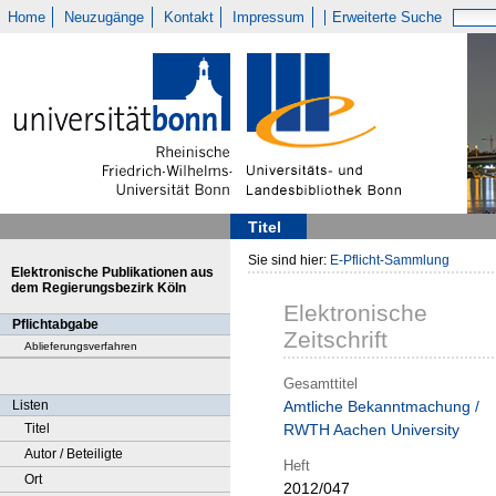
Home
Neuzugänge
Kontakt
Impressum
Erweiterte Suche
Titel
Sie sind hier:
E-Pflicht-Sammlung
Elektronische Publikationen aus
dem Regierungsbezirk Köln
Elektronische
Pflichtabgabe
Zeitschrift
Ablieferungsverfahren
Gesamttitel
Listen
Amtliche Bekanntmachung /
Titel
RWTH Aachen University
Autor / Beteiligte
Heft
Ort
2012/047