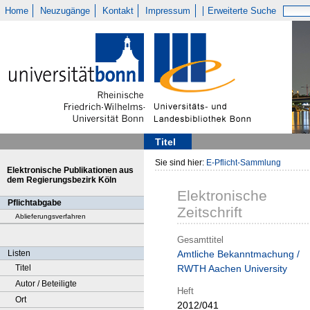
Home
Neuzugänge
Kontakt
Impressum
Erweiterte Suche
Titel
Sie sind hier:
E-Pflicht-Sammlung
Elektronische Publikationen aus
dem Regierungsbezirk Köln
Elektronische
Pflichtabgabe
Zeitschrift
Ablieferungsverfahren
Gesamttitel
Listen
Amtliche Bekanntmachung /
Titel
RWTH Aachen University
Autor / Beteiligte
Heft
Ort
2012/041