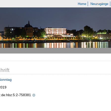
Home
Neuzugänge
hrift
Sonntag
2019
n:de:hbz:5:2-758381