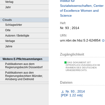
Institut für
Verlag
Sozialwissenschaften, Center
Jahr
of Excellence Women and
Science
Clouds
Heft
Schlagwörter
Nr. 93 ; 2014
Orte
URN
Autoren / Beteiligte
urn:nbn:de:hbz:5:2-624854
Verlage
Jahre
Zugänglichkeit
Weitere E-Pflichtsammlungen
DAS DOKUMENT IST
Publikationen aus dem
ÖFFENTLICH ZUGÄNGLICH IM
Regierungsbezirk Düsseldorf
RAHMEN DES DEUTSCHEN
URHEBERRECHTS.
Publikationen aus den
Regierungsbezirken Münster,
Arnsberg und Detmold
Dateien
Nr. 93 ; 2014
[
PDF
1.22 mb
]